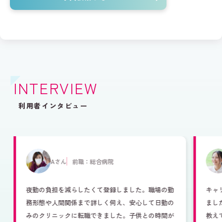
INTERVIEW
利用者インタビュー
Aさん
前職：総合病院
夜勤の負担を減らしたくて登録しました。職場の勤
キャ
務形態や人間関係まで詳しく伺え、安心して日勤の
まし
みのクリニックに転職できました。子供との時間が
教え